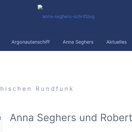
Argonautenschiff
Anna Seghers
Aktuelles
chischen Rundfunk
Anna Seghers und Rober
t