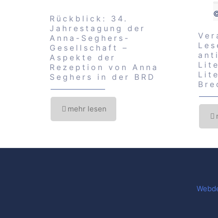
©
Rückblick: 34.
Jahrestagung der
Ver
Anna-Seghers-
Les
Gesellschaft –
ant
Aspekte der
Lit
Rezeption von Anna
Lit
Seghers in der BRD
Bre
mehr lesen
Webde