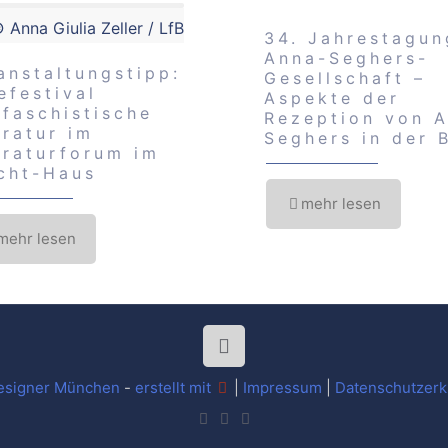
 Anna Giulia Zeller / LfB
34. Jahrestagun
Anna-Seghers-
anstaltungstipp:
Gesellschaft –
efestival
Aspekte der
ifaschistische
Rezeption von 
eratur im
Seghers in der 
eraturforum im
cht-Haus
mehr lesen
mehr lesen
signer
München
-
erstellt
mit
|
Impressum
|
Datenschutzerk