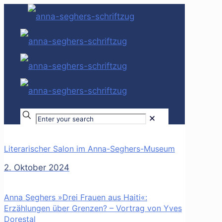
✕
Literarischer Salon im Anna-Seghers-Museum
2. Oktober 2024
Anna Seghers »Drei Frauen aus Haiti«:
Erzählungen über Grenzen? – Vortrag von Yves
Dorestal