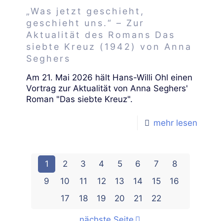
„Was jetzt geschieht,
geschieht uns.“ – Zur
Aktualität des Romans Das
siebte Kreuz (1942) von Anna
Seghers
Am 21. Mai 2026 hält Hans-Willi Ohl einen
Vortrag zur Aktualität von Anna Seghers'
Roman "Das siebte Kreuz".
mehr lesen
1
2
3
4
5
6
7
8
9
10
11
12
13
14
15
16
17
18
19
20
21
22
nächste Seite